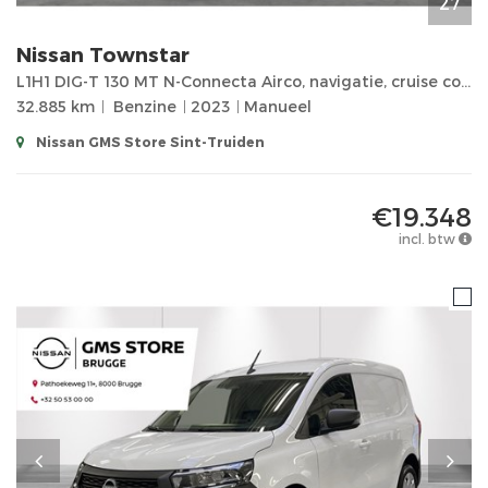
27
Nissan
Townstar
L1H1 DIG-T 130 MT N-Connecta Airco, navigatie, cruise controle, achteruitrijcamera, apple car play,
32.885 km
Benzine
2023
Manueel
Nissan GMS Store Sint-Truiden
€19.348
incl. btw