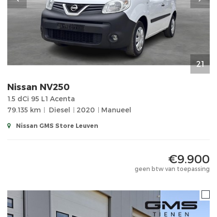
21
Nissan
NV250
1.5 dCi 95 L1 Acenta
79.135 km
Diesel
2020
Manueel
Nissan GMS Store Leuven
€9.900
geen btw van toepassing