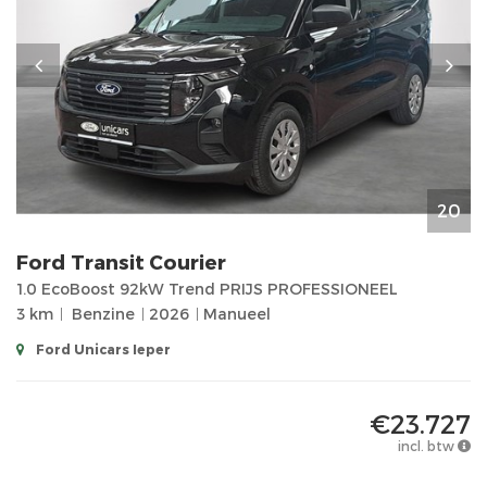
20
Ford
Transit Courier
1.0 EcoBoost 92kW Trend PRIJS PROFESSIONEEL
3 km
Benzine
2026
Manueel
Ford Unicars Ieper
€23.727
incl. btw