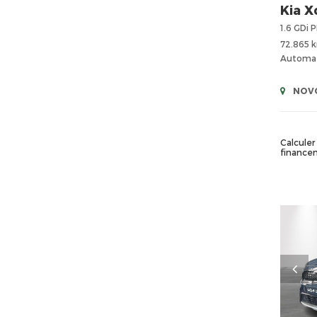
Kia
X
1.6 GDi
72.865 
Automa
NOVO
Calculer 
finance