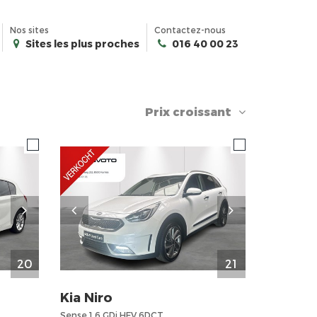
Nos sites
Contactez-nous
Sites les plus proches
016 40 00 23
Prix croissant
20
21
Kia
Niro
Sense 1.6 GDi HEV 6DCT