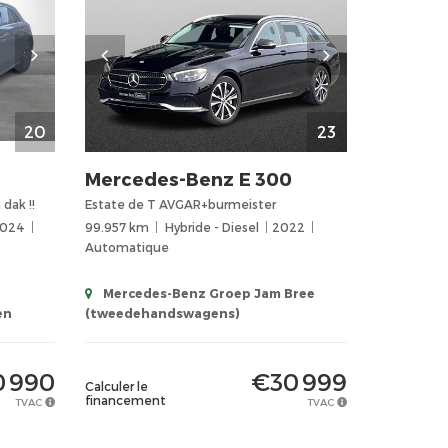
20
23
Mercedes-Benz
E 300
dak !!
Estate de T AVGAR+burmeister
024
99.957 km
Hybride - Diesel
2022
Automatique
Mercedes-Benz Groep Jam Bree
en
(tweedehandswagens)
 990
€30 999
Calculer le
financement
TVAC
TVAC