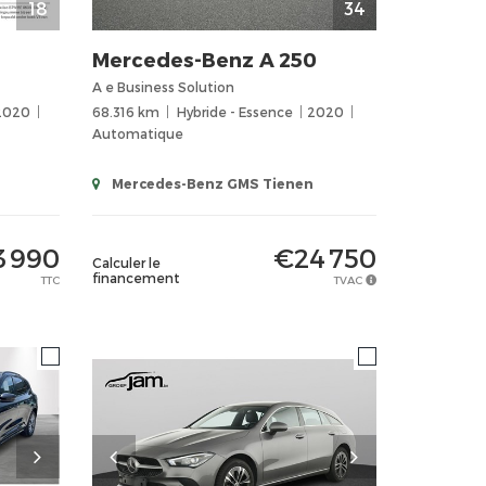
18
34
Mercedes-Benz
A 250
A e Business Solution
2020
68.316 km
Hybride - Essence
2020
Automatique
Mercedes-Benz GMS Tienen
3 990
€24 750
Calculer le
financement
TTC
TVAC