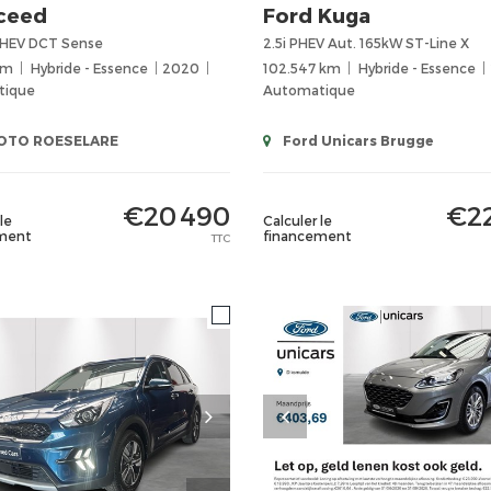
ceed
Ford
Kuga
 PHEV DCT Sense
2.5i PHEV Aut. 165kW ST-Line X
km
Hybride - Essence
2020
102.547 km
Hybride - Essence
tique
Automatique
TO ROESELARE
Ford Unicars Brugge
€20 490
€22
le
Calculer le
ment
financement
TTC