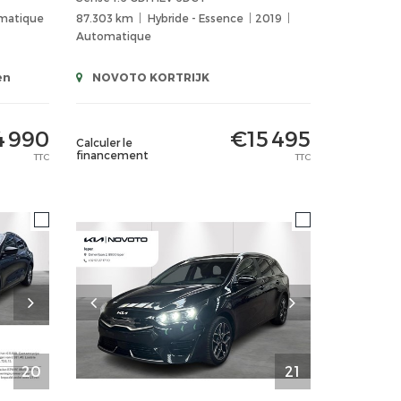
matique
87.303 km
Hybride - Essence
2019
Automatique
en
NOVOTO KORTRIJK
4 990
€15 495
Calculer le
financement
TTC
TTC
20
21