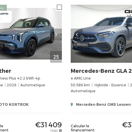
au
25
ther
Mercedes-Benz
GLA 
ness Plus 42.2 kWh 4p.
e AMG Line
ue
2026
Automatique
50.586 km
Hybride - Essence
Automatique
TO KORTRIJK
Mercedes-Benz GMS Leuven
€31 409
€3
le
Calculer le
ment
financement
TVAC