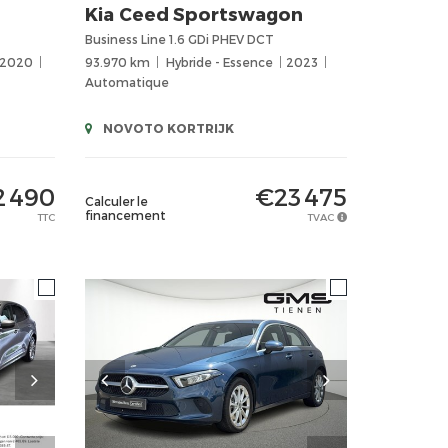
Kia
Ceed Sportswagon
Business Line 1.6 GDi PHEV DCT
2020
93.970 km
Hybride - Essence
2023
Automatique
NOVOTO KORTRIJK
 490
€23 475
Calculer le
financement
TTC
TVAC