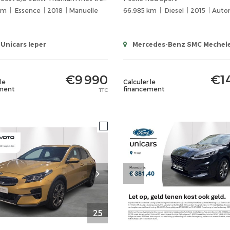
km
Essence
2018
Manuelle
66.985 km
Diesel
2015
Auto
Unicars Ieper
Mercedes-Benz SMC Mechel
€9 990
€1
le
Calculer le
ment
financement
TTC
25