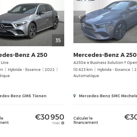
35
edes-Benz
A 250
Mercedes-Benz
A 250
 Line
A250e e Business Solution !! Open 
km
Hybride - Essence
2022
10.623 km
Hybride - Essence
2
tique
Automatique
edes-Benz GMS Tienen
Mercedes-Benz SMC Mechel
€30 950
€30
le
Calculer le
ment
financement
TVAC