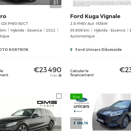
21
iro
Ford
Kuga Vignale
6 GDi PHEV 6DCT
2.5i PHEV Aut. 165kW
 km
Hybride - Essence
2022
59.808 km
Hybride - Essence
tique
Automatique
TO KORTRIJK
Ford Unicars Diksmuide
€23 490
€2
le
Calculer le
ment
financement
TVAC
Eco