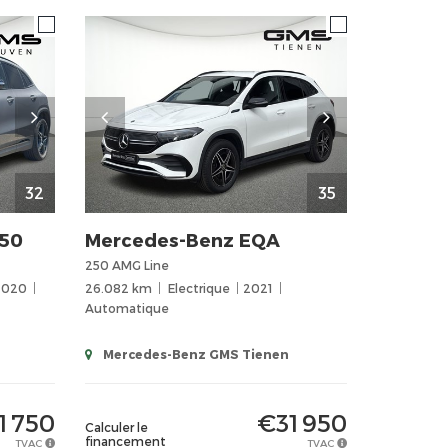
32
35
250
Mercedes-Benz
EQA
250 AMG Line
2020
26.082 km
Electrique
2021
Automatique
Mercedes-Benz GMS Tienen
1 750
€31 950
Calculer le
financement
TVAC
TVAC