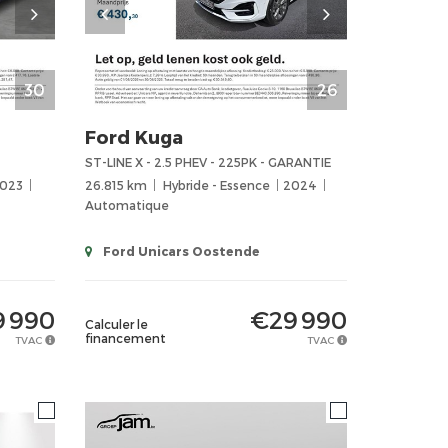
30
26
Ford
Kuga
ST-LINE X - 2.5 PHEV - 225PK - GARANTIE
023
26.815 km
Hybride - Essence
2024
Automatique
Ford Unicars Oostende
 990
€29 990
Calculer le
financement
TVAC
TVAC