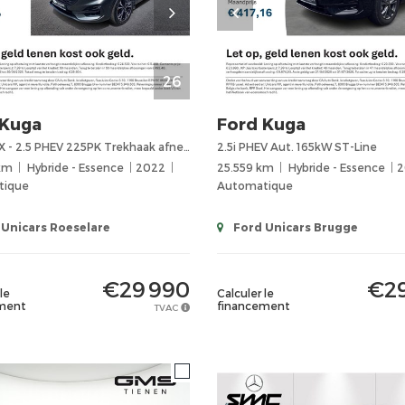
26
Kuga
Ford
Kuga
ST-Line X - 2.5 PHEV 225PK Trekhaak afneembaar
2.5i PHEV Aut. 165kW ST-Line
km
Hybride - Essence
2022
25.559 km
Hybride - Essence
2
tique
Automatique
Unicars Roeselare
Ford Unicars Brugge
€29 990
€29
le
Calculer le
ment
financement
TVAC