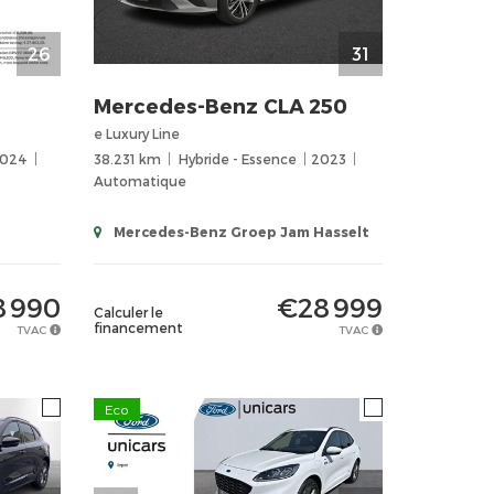
26
31
Mercedes-Benz
CLA 250
e Luxury Line
024
38.231 km
Hybride - Essence
2023
Automatique
Mercedes-Benz Groep Jam Hasselt
 990
€28 999
Calculer le
financement
TVAC
TVAC
Eco