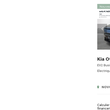
Nouve
Kia
O
EV2 Busi
Electriq
NOVO
Calculer 
finance