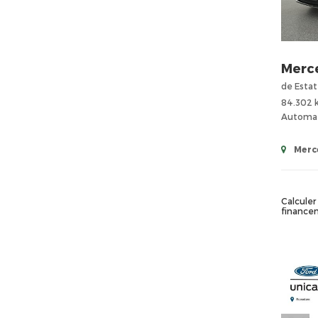
Merc
de Estat
84.302
Automa
Merc
Calculer 
finance