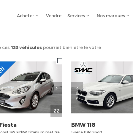
Acheter
Vendre
Services
Nos marques
e ces
133 véhicules
pourrait bien être le vôtre
22
Fiesta
BMW
118
1.0i EcoBoost S/S 92kW Titanium met trekhaak
1-serie 118d Sport