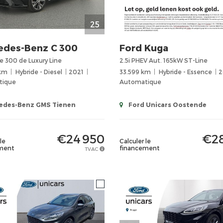
25
edes-Benz
C 300
Ford
Kuga
e 300 de Luxury Line
2.5i PHEV Aut. 165kW ST-Line
 km
Hybride - Diesel
2021
33.599 km
Hybride - Essence
2
tique
Automatique
edes-Benz GMS Tienen
Ford Unicars Oostende
€24 950
€28
le
Calculer le
ment
financement
TVAC