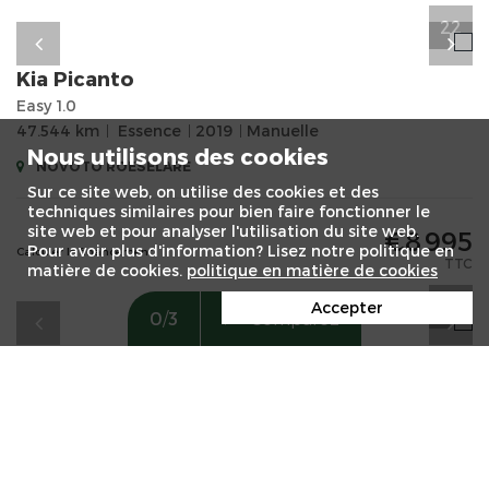
22
Kia
Picanto
Easy 1.0
47.544 km
Essence
2019
Manuelle
Nous utilisons des cookies
NOVOTO ROESELARE
Sur ce site web, on utilise des cookies et des
techniques similaires pour bien faire fonctionner le
site web et pour analyser l'utilisation du site web.
€8 995
Pour avoir plus d'information? Lisez notre politique en
Calculer le financement
TTC
matière de cookies.
politique en matière de cookies
23
Accepter
0
/
3
Comparez
Ford
C-Max
1.0i EcoBoost 92kW S/S Trend eerste eigenaar met onderhoudsboek,airco, vier seizoenbanden, nieuwstaa
65.407 km
Essence
2017
Manuelle
Nissan GMS Store Sint-Truiden