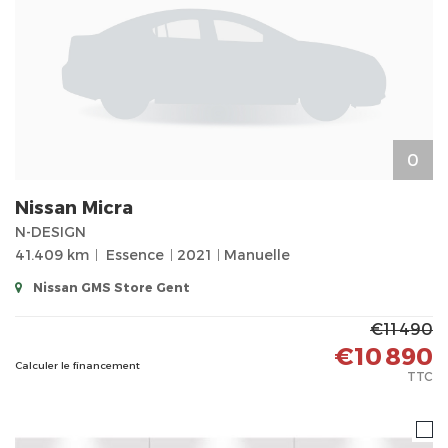
0
Nissan
Micra
N-DESIGN
41.409 km
Essence
2021
Manuelle
Nissan GMS Store Gent
€11 490
€10 890
Calculer le financement
TTC