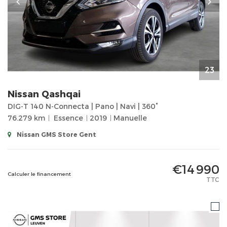
23
Nissan
Qashqai
DIG-T 140 N-Connecta | Pano | Navi | 360°
76.279 km
Essence
2019
Manuelle
Nissan GMS Store Gent
€14 990
Calculer le financement
TTC