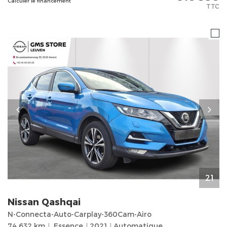
Calculer le financement
TTC
21
Nissan
Qashqai
N-Connecta-Auto-Carplay-360Cam-Airo
74.632 km
Essence
2021
Automatique