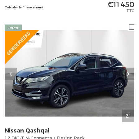
€11 450
Calculer le financement
TTC
Offert
21
Nissan
Qashqai
1.2 DIG-T N-Connecta + Design Pack