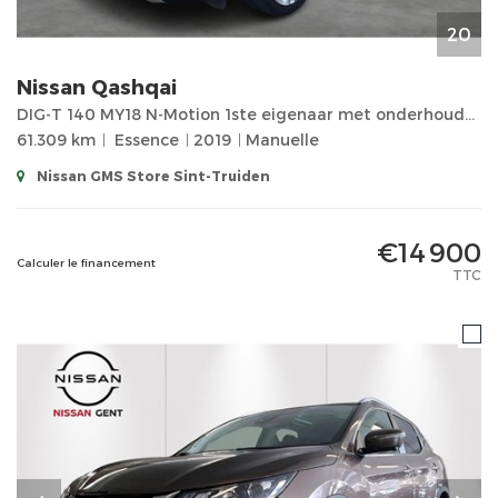
20
Nissan
Qashqai
DIG-T 140 MY18 N-Motion 1ste eigenaar met onderhoudsboek! Airco, navigatie, afneembare trekhaak
61.309 km
Essence
2019
Manuelle
Nissan GMS Store Sint-Truiden
€14 900
Calculer le financement
TTC