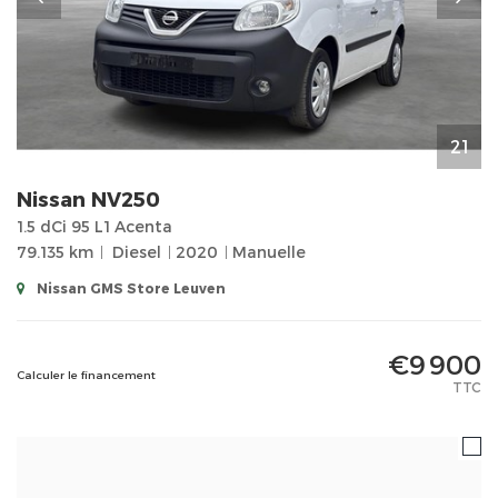
21
Nissan
NV250
1.5 dCi 95 L1 Acenta
79.135 km
Diesel
2020
Manuelle
Nissan GMS Store Leuven
€9 900
Calculer le financement
TTC