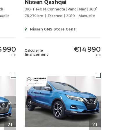
Nissan
Qashqai
ck
DIG-T 140 N-Connecta | Pano | Navi | 360°
uelle
76.279 km
Essence
2019
Manuelle
Nissan GMS Store Gent
3 990
€14 990
Calculer le
financement
TTC
TTC
21
21