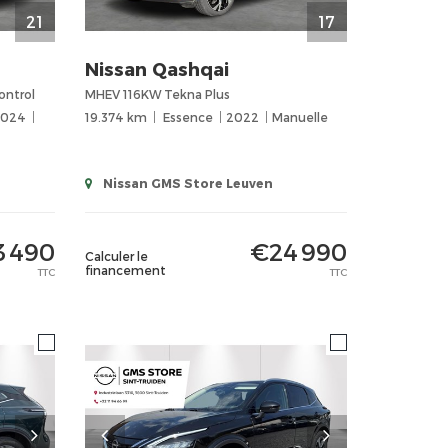
21
17
Nissan
Qashqai
ontrol
MHEV 116KW Tekna Plus
2024
19.374 km
Essence
2022
Manuelle
Nissan GMS Store Leuven
3 490
€24 990
Calculer le
financement
TTC
TTC