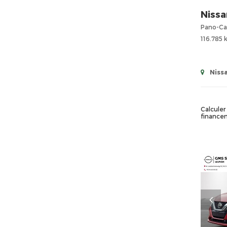
Nissa
Pano-Ca
116.785
Niss
Calculer 
finance