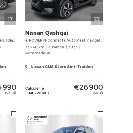
17
22
Nissan
Qashqai
MHEV 103KW Acenta Nieuwe wagen, 10jaar garantie!!
e-POWER N-Connecta Automaat, navigatie, airco, Apple carplay, Android, panoramisch dak
e
33.740 km
Essence
2023
Automatique
den
Nissan GMS Store Sint-Truiden
 990
€26 900
Calculer le
financement
TVAC
TVAC