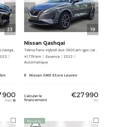
23
19
Nissan
Qashqai
e-POWER N-Connecta Design Pack,navigatie,adaptieve cruise control
Tekna Pano-Hybrid-Aut-360Cam-gps-carplay
2023
41.179 km
Essence
2023
Automatique
den
Nissan GMS Store Leuven
 900
€27 990
Calculer le
financement
TVAC
TTC
Nouveau