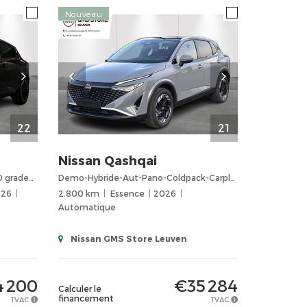
Nouveau
22
21
Nissan
Qashqai
e-POWER N-Design Automaat/360 graden camera/Parkeersensoren voor en achter/google navigatie/leder...
Demo-Hybride-Aut-Pano-Coldpack-Carplay-Airco
026
2.800 km
Essence
2026
Automatique
Nissan GMS Store Leuven
 200
€35 284
Calculer le
financement
TVAC
TVAC