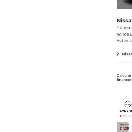
Nissa
Full-opt
90.106 
Automa
Niss
Calculer 
finance