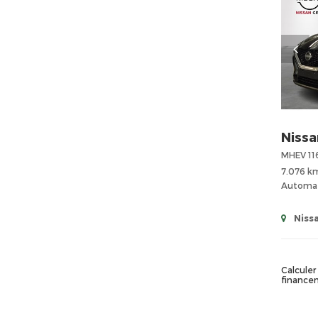
Nissa
7.076 k
Automa
Niss
Calculer 
finance