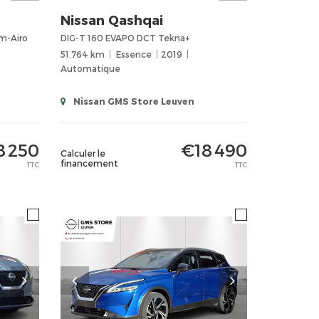
Nissan
Qashqai
m-Airo
DIG-T 160 EVAPO DCT Tekna+
51.764 km
Essence
2019
Automatique
Nissan GMS Store Leuven
8 250
€18 490
Calculer le
financement
TTC
TTC