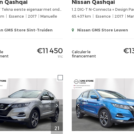
n
Qashqai
Nissan
Qashqai
1.2 DIG-T Tekna eerste eigenaar met onderhoudsboek! verwarmde elektrisch verstelbaar lederen zetels,
1.2 DIG-T N-Connecta + Design Pa
 km
Essence
2017
Manuelle
65.437 km
Essence
2017
Man
n GMS Store Sint-Truiden
Nissan GMS Store Leuven
€11 450
€1
le
Calculer le
ment
financement
TTC
21