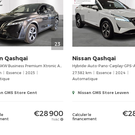
23
n
Qashqai
Nissan
Qashqai
MHEV 116KW Business Premium Xtronic Automaat/Navigatie/360 camera/Pano Dak/Elekt. Koffer/Parkeersens
Hybride-Auto-Pano-Carplay-GPS-A
m
Essence
2025
27.582 km
Essence
2024
tique
Automatique
an GMS Store Gent
Nissan GMS Store Leuven
€28 900
€28
le
Calculer le
ment
financement
TVAC