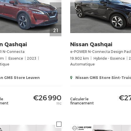
21
n
Qashqai
Nissan
Qashqai
R N-Connecta
km
Essence
2023
19.902 km
Hybride - Essence
tique
Automatique
an GMS Store Leuven
Nissan GMS Store Sint-Trui
€26 990
€27
le
Calculer le
ment
financement
TTC