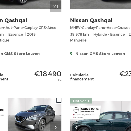
21
n
Qashqai
Nissan
Qashqai
ion-Aut-Pano-Carplay-GPS-Airco
MHEV-Carplay-Pano-Airco-Cruisec
km
Essence
2019
38.978 km
Hybride - Essence
tique
Manuelle
an GMS Store Leuven
Nissan GMS Store Leuven
€18 490
€2
le
Calculer le
ment
financement
TTC
Nouveau