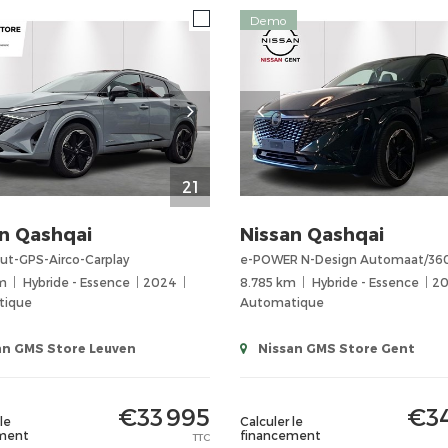
Demo
21
n
Qashqai
Nissan
Qashqai
ut-GPS-Airco-Carplay
km
Hybride - Essence
2024
8.785 km
Hybride - Essence
2
tique
Automatique
an GMS Store Leuven
Nissan GMS Store Gent
€33 995
€34
le
Calculer le
ment
financement
TTC