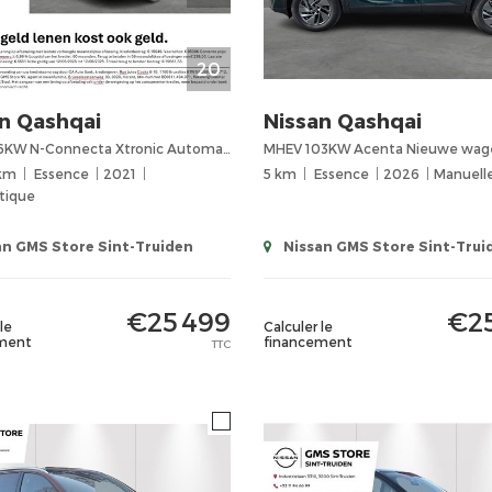
20
n
Qashqai
Nissan
Qashqai
MHEV 116KW N-Connecta Xtronic Automatische Airco, Pano dak, Design-Pack, afneembare trekhaak
 km
Essence
2021
5 km
Essence
2026
Manuell
tique
n GMS Store Sint-Truiden
Nissan GMS Store Sint-Trui
€25 499
€25
le
Calculer le
ment
financement
TTC