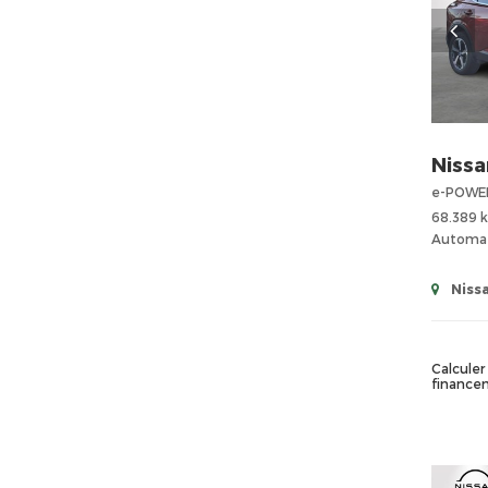
Nissa
e-POWE
68.389 
Automa
Niss
Calculer 
finance