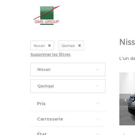
Nis
Nissan
Qashqai
Supprimer les filtres
L'un d
Nissan
Qashqai
Prix
Carrosserie
État