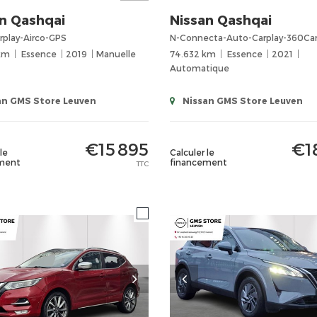
n
Qashqai
Nissan
Qashqai
rplay-Airco-GPS
N-Connecta-Auto-Carplay-360Ca
 km
Essence
2019
Manuelle
74.632 km
Essence
2021
Automatique
an GMS Store Leuven
Nissan GMS Store Leuven
€15 895
€1
le
Calculer le
ment
financement
TTC